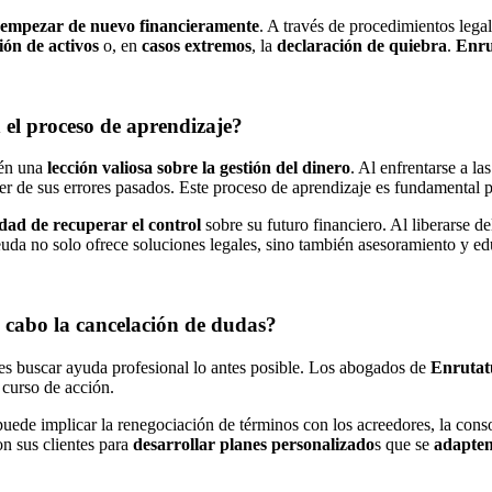
empezar de nuevo financieramente
. A través de procedimientos legal
ión de activos
o, en
casos extremos
, la
declaración de quiebra
.
Enru
 el proceso de aprendizaje?
ién una
lección valiosa sobre la gestión del dinero
. Al enfrentarse a l
r de sus errores pasados. Este proceso de aprendizaje es fundamental 
dad de recuperar el control
sobre su futuro financiero. Al liberarse
uda no solo ofrece soluciones legales, sino también asesoramiento y edu
a cabo la cancelación de dudas?
es buscar ayuda profesional lo antes posible. Los abogados de
Enruta
 curso de acción.
puede implicar la renegociación de términos con los acreedores, la co
n sus clientes para
desarrollar planes personalizado
s que se
adapten