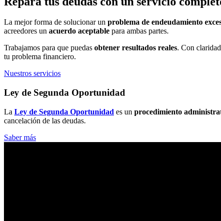
Repara tus deudas con un servicio complet
La mejor forma de solucionar un
problema de endeudamiento exces
acreedores un
acuerdo aceptable
para ambas partes.
Trabajamos para que puedas
obtener resultados reales
. Con clarida
tu problema financiero.
Nuestros servicios
Ley de Segunda Oportunidad
La
Ley de Segunda Oportunidad
es un
procedimiento administra
cancelación de las deudas.
Saber más